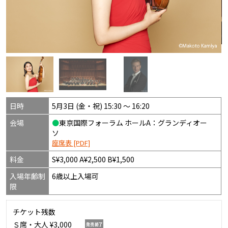
日時
5月3日 (金・祝) 15:30 〜 16:20
会場
●
東京国際フォーラム ホールA：グランディオー
ソ
座席表 [PDF]
料金
S¥3,000 A¥2,500 B¥1,500
入場年齢制
6歳以上入場可
限
チケット残数
Ｓ席・大人 ¥3,000