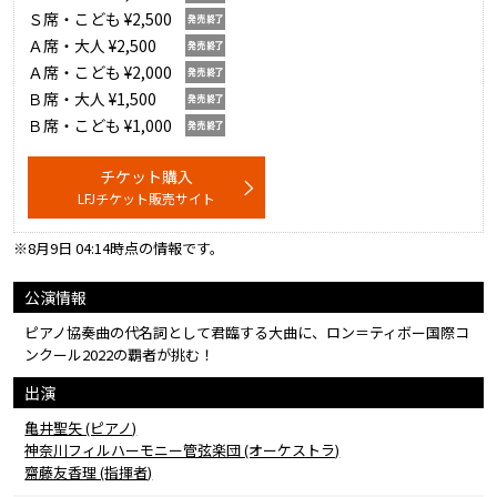
Ｓ席・こども ¥2,500
Ａ席・大人 ¥2,500
Ａ席・こども ¥2,000
Ｂ席・大人 ¥1,500
Ｂ席・こども ¥1,000
チケット購入
LFJチケット販売サイト
※8月9日 04:14時点の情報です。
公演情報
ピアノ協奏曲の代名詞として君臨する大曲に、ロン＝ティボー国際コ
ンクール2022の覇者が挑む！
出演
亀井聖矢 (ピアノ)
神奈川フィルハーモニー管弦楽団 (オーケストラ)
齋藤友香理 (指揮者)