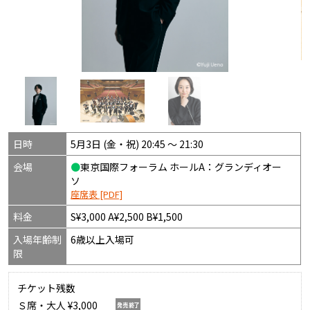
日時
5月3日 (金・祝) 20:45 〜 21:30
会場
●
東京国際フォーラム ホールA：グランディオー
ソ
座席表 [PDF]
料金
S¥3,000 A¥2,500 B¥1,500
入場年齢制
6歳以上入場可
限
チケット残数
Ｓ席・大人 ¥3,000