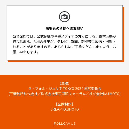
来場者の皆様へのお願い
当音楽祭では、公式記録や各種メディアの方々による、取材活動が
行われます。
会場の様子が、テレビ、新聞、雑誌等に放送・掲載さ
れることがありますので、
あらかじめご了承くださいますよう、お
願いいたします。
【主催】
ラ・フォル・ジュルネ TOKYO 2024 運営委員会
(三菱地所株式会社／株式会社東京国際フォーラム／株式会社KAJIMOTO)
【企画制作】
CREA／KAJIMOTO
FOLLOW US