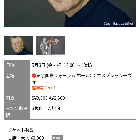
日時
5月3日 (金・祝) 18:00 〜 18:45
会場
●
東京国際フォーラム ホールC：エスプレッシーヴ
ォ
座席表 [PDF]
料金
S¥3,000 A¥2,500
入場年齢制
3歳以上入場可
限
チケット残数
Ｓ席・大人 ¥3,000