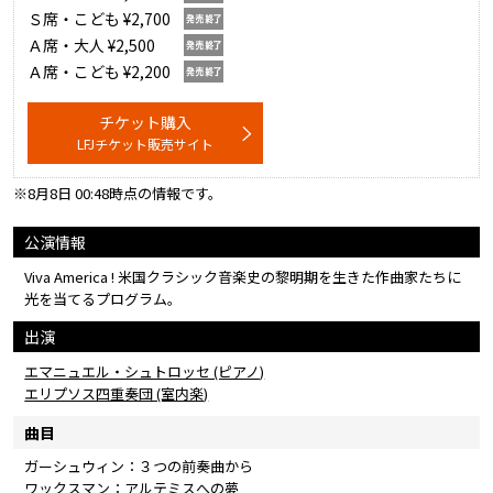
Ｓ席・こども ¥2,700
Ａ席・大人 ¥2,500
Ａ席・こども ¥2,200
チケット購入
LFJチケット販売サイト
※8月8日 00:48時点の情報です。
公演情報
Viva America ! 米国クラシック音楽史の黎明期を生きた作曲家たちに
光を当てるプログラム。
出演
エマニュエル・シュトロッセ (ピアノ)
エリプソス四重奏団 (室内楽)
曲目
ガーシュウィン：３つの前奏曲から
ワックスマン：アルテミスへの夢