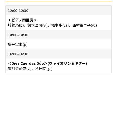
12:00-12:30
＜ピアノ四重奏＞
城綾乃(p)、鈴木浩司(vl)、橋本歩(va)、西村絵里子(vc)
14:00-14:30
藤平実来(p)
16:00-16:30
＜Diez Cuerdas Dúo＞(ヴァイオリン＆ギター)
望月茉莉奈(vl)、杉田文(ｇ)