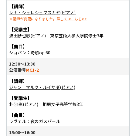
【講師】
レナ・シェレシェフスカヤ(ピアノ)
※講師が変更になりました。
詳しくはこちら>>
【受講生】
波田紗也歌(ピアノ) 東京芸術大学大学院修士3年
【曲目】
ショパン：舟歌op.60
12:30〜13:30
公演番号
MC1-2
【講師】
ジャン＝マルク・ルイサダ(ピアノ)
【受講生】
朴 沙彩(ピアノ) 桐朋女子高等学校3年
【曲目】
ラヴェル：夜のガスパール
15:00〜16:00