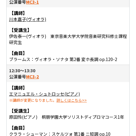
公演番号
MC3-1
【講師】
川本嘉子(ヴィオラ)
【受講生】
伊佐泰⼀(ヴィオラ) 東京音楽大学大学院音楽研究科修士課程
研究生
【曲目】
ブラームス：ヴィオラ・ソナタ 第2番 変ホ⻑調 op.120-2
12:30〜13:30
公演番号
MC3-2
【講師】
エマニュエル・シュトロッセ(ピアノ)
※講師が変更になりました。
詳しくはこちら>>
【受講生】
原田怜(ピアノ) 桐朋学園大学ソリストディプロマコース1年
【曲目】
クララ・シューマン：スケルツォ 第1番 ニ短調 op.10