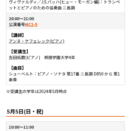
ヴィヴァルディ／J.S.バッハ(ヒュー・モーガン編)：トランペ
ットとピアノのための協奏曲 ニ長調
20:00〜21:00
公演番号
MC2-5
【講師】
アンヌ・ケフェレック(ピアノ)
【受講生】
吉田拓磨(ピアノ) 桐朋学園大学4年
【曲目】
シューベルト：ピアノ・ソナタ 第17番 ニ長調 D850 から 第1
楽章
※受講生の学年は2024年5月時点
5月5日(日・祝)
10:00〜11:00