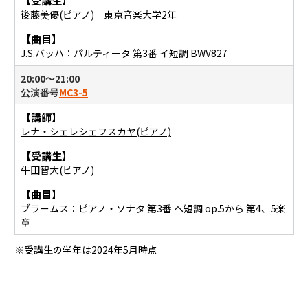
【受講生】
後藤美優(ピアノ) 東京音楽大学2年
【曲目】
J.S.バッハ：パルティータ 第3番 イ短調 BWV827
20:00〜21:00
公演番号
MC3-5
【講師】
レナ・シェレシェフスカヤ(ピアノ)
【受講生】
牛田智大(ピアノ)
【曲目】
ブラームス：ピアノ・ソナタ 第3番 ヘ短調 op.5から 第4、5楽
章
※受講生の学年は2024年5月時点