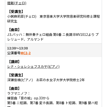
堤剛(チェロ)
【受講生】
⼩粥⿇莉菜(チェロ) 東京音楽大学大学院音楽研究科修士課程
研究生
【曲目】
J.S.バッハ：無伴奏チェロ組曲 第6番 ニ⻑調 BWV1012より プ
レリュード、アルマンド
12:30〜13:30
公演番号
MC2-2
【講師】
レナ・シェレシェフスカヤ(ピアノ)
【受講生】
深瀬佳楠(ピアノ) お茶の水女子大学大学院修士2年
【曲目】
ラフマニノフ：
練習曲「音の絵」op.33から
第5番 ニ短調、第7番 変ホ長調、第8番 ト短調、第9番 嬰ハ短