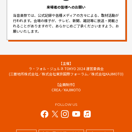
来場者の皆様へのお願い
当音楽祭では、公式記録や各種メディアの方々による、取材活動が
行われます。
会場の様子が、テレビ、新聞、雑誌等に放送・掲載さ
れることがありますので、
あらかじめご了承くださいますよう、お
願いいたします。
【主催】
ラ・フォル・ジュルネ TOKYO 2024 運営委員会
(三菱地所株式会社／株式会社東京国際フォーラム／株式会社KAJIMOTO)
【企画制作】
CREA／KAJIMOTO
FOLLOW US