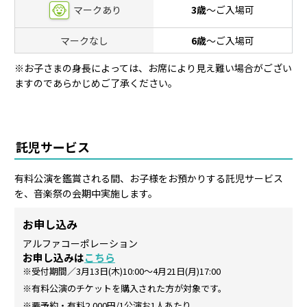
マークあり
3歳
〜ご入場可
マークなし
6歳
〜ご入場可
※お子さまの身長によっては、お席により見え難い場合がござい
ますのであらかじめご了承ください。
託児サービス
有料公演を鑑賞される間、お子様をお預かりする託児サービス
を、音楽祭の会期中実施します。
お申し込み
アルファコーポレーション
お申し込みは
こちら
※受付期間／3月13日(木)10:00～4月21日(月)17:00
※有料公演のチケットを購入された方が対象です。
※要予約・有料2,000円/1公演お1人あたり。