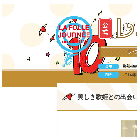
東京国
201
美しき歌姫との出会