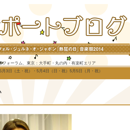
際フォーラム、東京：大手町・丸の内・有楽町エリア
4年5月3日（土・祝）・5月4日（日・祝）5月5日（月・祝）
い