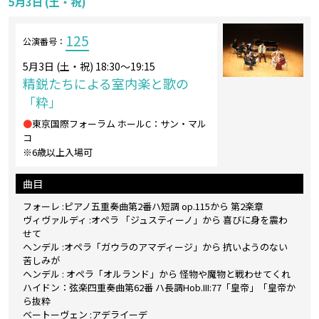
5月3日 (土・祝)
125
公演番号：
5月3日 (土・祝) 18:30～19:15
精鋭たちによる室内楽と歌の
「粋」
●
東京国際フォーラム ホールC：サン・マル
コ
※6歳以上入場可
曲目
フォーレ :ピアノ五重奏曲第2番ハ短調 op.115から 第2楽章
ヴィヴァルディ :オペラ 「ジュスティーノ」から 喜びに身を震わ
せて
ヘンデル :オペラ「ガウラのアマディージ」から 抗いようのない
苦しみが
ヘンデル : オペラ「オルランド」から 怪物や魔物と戦わせてくれ
ハイドン：弦楽四重奏曲第62番 ハ長調Hob.III:77「皇帝」「皇帝か
ら抜粋
ベートーヴェン :アデライーデ