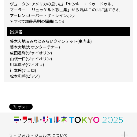
ヴュータン :アメリカの思い出 「ヤンキー・ドゥードゥル」
マーラー :「リュッケルト歌曲集」から 私はこの世に捨てられ
アーレン :オーバー・ザ・レインボウ
＊すべて加藤昌則の編曲による
出演者
藤木大地＆みなとみらいクインテット(室内楽)
藤木大地(カウンターテナー)
成田達輝(ヴァイオリン)
山根一仁(ヴァイオリン)
川本嘉子(ヴィオラ)
辻本玲(チェロ)
松本和将(ピアノ)
ラ・フォル・ジュルネについて