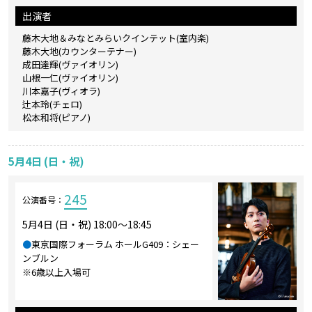
出演者
藤木大地＆みなとみらいクインテット(室内楽)
藤木大地(カウンターテナー)
成田達輝(ヴァイオリン)
山根一仁(ヴァイオリン)
川本嘉子(ヴィオラ)
辻本玲(チェロ)
松本和将(ピアノ)
5月4日 (日・祝)
245
公演番号：
5月4日 (日・祝) 18:00～18:45
●
東京国際フォーラム ホールG409：シェー
ンブルン
※6歳以上入場可