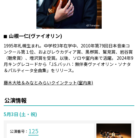
山根一仁(ヴァイオリン)
1995年札幌生まれ。中学校3年在学中、2010年第79回日本音楽コ
ンクール第１位、およびレウカディア賞、黒栁賞、鷲見賞、岩谷賞
（聴衆賞）、増沢賞を受賞。以後、ソロや室内楽で活躍。 2024年9
月キングレコードから「J.S.バッハ：無伴奏ヴァイオリン・ソナタ
＆パルティータ全曲集」をリリース。
藤木大地＆みなとみらいクインテット(室内楽)
公演情報
5月3日 (土・祝)
125
公演番号：