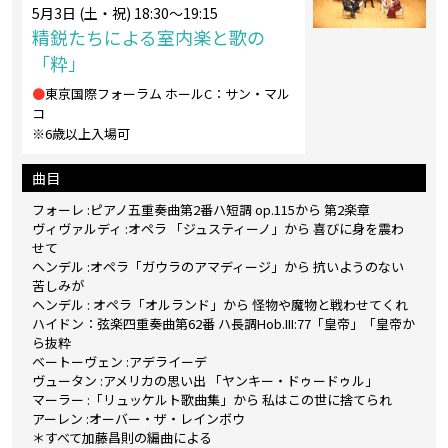
5月3日 (土・祝) 18:30～19:15
精鋭たちによる室内楽と歌の
「粋」
●
東京国際フォーラム ホールC：サン・マル
コ
※6歳以上入場可
曲目
フォーレ :ピアノ五重奏曲第2番ハ短調 op.115から 第2楽章
ヴィヴァルディ :オペラ 「ジュスティーノ」から 喜びに身を震わ
せて
ヘンデル :オペラ「ガウラのアマディージ」から 抗いようのない
苦しみが
ヘンデル : オペラ「オルランド」から 怪物や魔物と戦わせてくれ
ハイドン：弦楽四重奏曲第62番 ハ長調Hob.III:77「皇帝」「皇帝か
ら抜粋
ベートーヴェン :アデライーデ
ヴュータン :アメリカの思い出 「ヤンキー・ドゥードゥル」
マーラー :「リュッケルト歌曲集」から 私はこの世に捨てられ
アーレン :オーバー・ザ・レインボウ
＊すべて加藤昌則の編曲による