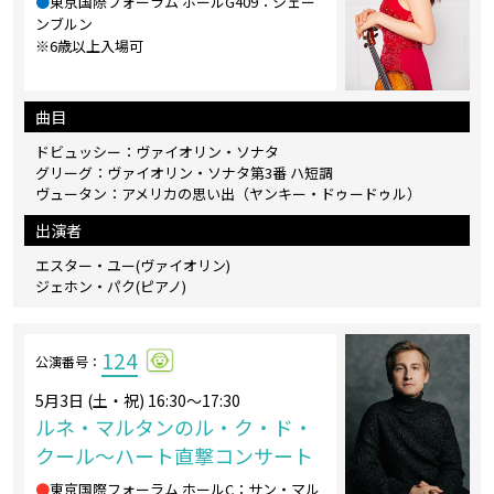
●
東京国際フォーラム ホールG409：シェー
ンブルン
※6歳以上入場可
曲目
ドビュッシー：ヴァイオリン・ソナタ
グリーグ：ヴァイオリン・ソナタ第3番 ハ短調
ヴュータン：アメリカの思い出（ヤンキー・ドゥードゥル）
出演者
エスター・ユー(ヴァイオリン)
ジェホン・パク(ピアノ)
124
公演番号：
5月3日 (土・祝) 16:30～17:30
ルネ・マルタンのル・ク・ド・
クール～ハート直撃コンサート
●
東京国際フォーラム ホールC：サン・マル