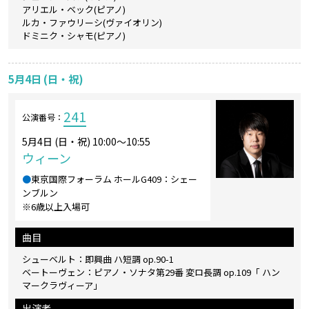
アリエル・ベック(ピアノ)
ルカ・ファウリーシ(ヴァイオリン)
ドミニク・シャモ(ピアノ)
5月4日 (日・祝)
241
公演番号：
5月4日 (日・祝) 10:00～10:55
ウィーン
●
東京国際フォーラム ホールG409：シェー
ンブルン
※6歳以上入場可
曲目
シューベルト：即興曲 ハ短調 op.90-1
ベートーヴェン：ピアノ・ソナタ第29番 変ロ長調 op.109「 ハン
マークラヴィーア」
出演者