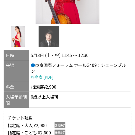
日時
5月3日 (土・祝) 11:45 〜 12:30
会場
●
東京国際フォーラム ホールG409：シェーンブル
ン
座席表 [PDF]
料金
指定席¥2,900
入場年齢制
6歳以上入場可
限
チケット残数
指定席・大人 ¥2,900
指定席・こども ¥2,600