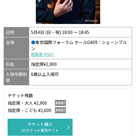
日時
5月4日 (日・祝) 18:00 〜 18:45
会場
●
東京国際フォーラム ホールG409：シェーンブル
ン
座席表 [PDF]
料金
指定席¥2,900
入場年齢制
6歳以上入場可
限
チケット残数
指定席・大人 ¥2,900
指定席・こども ¥2,600
チケット購入
LFJチケット販売サイト