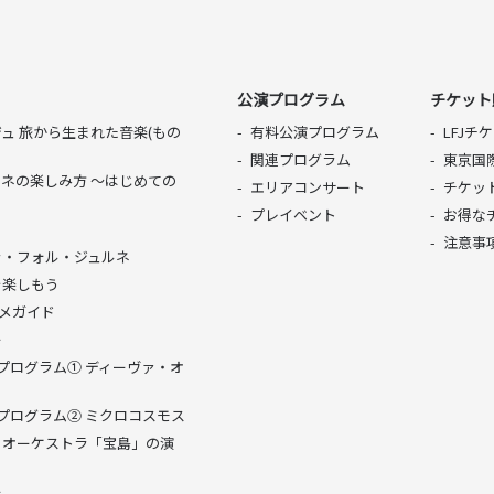
公演プログラム
チケット
ュ 旅から生まれた音楽(もの
有料公演プログラム
LFJ
関連プログラム
東京国
ネの楽しみ方 〜はじめての
エリアコンサート
チケッ
プレイベント
お得な
ル
注意事
ラ・フォル・ジュルネ
FJを楽しもう
メガイド
ー
ャルプログラム① ディーヴァ・オ
ャルプログラム② ミクロコスモス
・オーケストラ「宝島」の演
ー