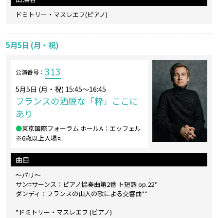
ドミトリー・マスレエフ(ピアノ)
5月5日 (月・祝)
313
公演番号：
5月5日 (月・祝) 15:45～16:45
フランスの洒脱な「粋」ここに
あり
●
東京国際フォーラム ホールA：エッフェル
※6歳以上入場可
曲目
～パリ～
サン=サーンス：ピアノ協奏曲第2番 ト短調 op.22*
ダンディ：フランスの山人の歌による交響曲**
*ドミトリー・マスレエフ (ピアノ)