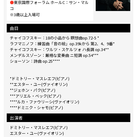
●
東京国際フォーラム ホールC：サン・マル
コ
※3歳以上入場可
曲目
チャイコフスキー：18の小品から 瞑想曲op.72-5 *
ラフマニノフ：練習曲「音の絵」op.39kから 第2、4、9番*
チャイコフスキー：ワルツ・スケルツォ ハ長調 op.34**
メンデルスゾーン：厳格な変奏曲 ニ短調 op.54***
ショーソン：詩曲 op.25****
*ドミトリー・マスレエフ(ピアノ)
**エスター・ユー(ヴァイオリン)
**ジェホン・パク(ピアノ)
***アリエル・ベック(ピアノ)
****ルカ・ファウリーシ(ヴァイオリン)
****ドミニク・シャモ(ピアノ)
出演者
ドミトリー・マスレエフ(ピアノ)
エスター・ユー(ヴァイオリン)