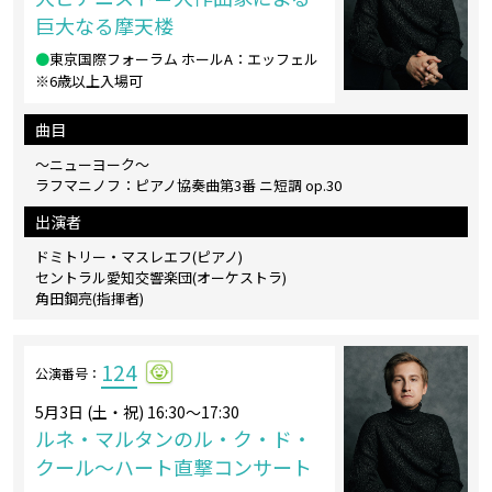
巨大なる摩天楼
●
東京国際フォーラム ホールA：エッフェル
※6歳以上入場可
曲目
～ニューヨーク～
ラフマニノフ：ピアノ協奏曲第3番 ニ短調 op.30
出演者
ドミトリー・マスレエフ(ピアノ)
セントラル愛知交響楽団(オーケストラ)
角田鋼亮(指揮者)
124
公演番号：
5月3日 (土・祝) 16:30～17:30
ルネ・マルタンのル・ク・ド・
クール～ハート直撃コンサート