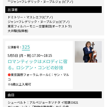
**ジャン=フレデリック・ヌーブルジェ (ピアノ)
出演者
ドミトリー・マスレエフ(ピアノ)
ジャン=フレデリック・ヌーブルジェ(ピアノ)
東京フィルハーモニー交響楽団(オーケストラ)
大井駿(指揮者)
325
公演番号：
5月5日 (月・祝) 17:30～18:15
ロマンティックはメロディに宿
る。ロシアン・コンビの妙技
●
東京国際フォーラム ホールC：サン・マル
コ
※6歳以上入場可
曲目
シューベルト：アルペジョーネソナタ イ短調 D821
サン=サーンス：「動物の謝肉祭」から 白鳥