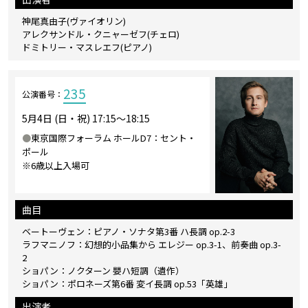
神尾真由子(ヴァイオリン)
アレクサンドル・クニャーゼフ(チェロ)
ドミトリー・マスレエフ(ピアノ)
235
公演番号：
5月4日 (日・祝) 17:15～18:15
●
東京国際フォーラム ホールD7：セント・
ポール
※6歳以上入場可
曲目
ベートーヴェン：ピアノ・ソナタ第3番 ハ長調 op.2-3
ラフマニノフ：幻想的小品集から エレジー op.3-1、前奏曲 op.3-
2
ショパン：ノクターン 嬰ハ短調（遺作）
ショパン：ポロネーズ第6番 変イ長調 op.53「英雄」
出演者