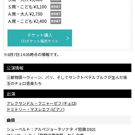
Ｓ席・こども ¥3,100
Ａ席・大人 ¥2,700
Ａ席・こども ¥2,400
チケット購入
LFJチケット販売サイト
※8月7日 14:05時点の情報です。
公演情報
三都物語〜ウィーン、パリ、そしてサンクトペテルブルクが生んだ珠
玉のチェロ音楽たち
出演
アレクサンドル・クニャーゼフ (チェロ)
ドミトリー・マスレエフ (ピアノ)
曲目
シューベルト：アルペジョーネソナタ イ短調 D821