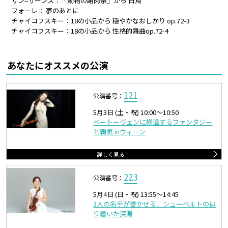
サン=サーンス：「動物の謝肉祭」から 白鳥
フォーレ： 夢のあとに
チャイコフスキー：18の小品から 穏やかなおしかり op.72-3
チャイコフスキー：18の小品から 性格的舞曲op.72-4
あなたにオススメの公演
121
公演番号：
5月3日 (土・祝) 10:00〜10:50
ベートーヴェンに横溢するファンタジー
と覇気 inウィーン
詳しく見る
223
公演番号：
5月4日 (日・祝) 13:55〜14:45
3人の名手が響かせる、シューベルトの辿
り着いた深淵