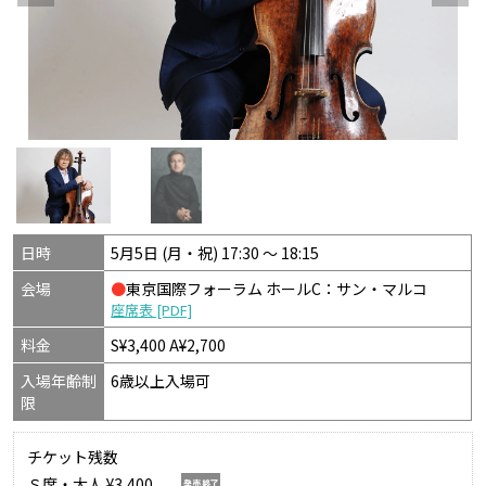
日時
5月5日 (月・祝) 17:30 〜 18:15
会場
●
東京国際フォーラム ホールC：サン・マルコ
座席表 [PDF]
料金
S¥3,400 A¥2,700
入場年齢制
6歳以上入場可
限
チケット残数
Ｓ席・大人 ¥3,400