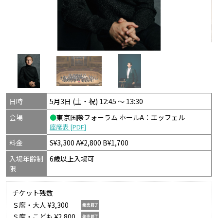
日時
5月3日 (土・祝) 12:45 〜 13:30
会場
●
東京国際フォーラム ホールA：エッフェル
座席表 [PDF]
料金
S¥3,300 A¥2,800 B¥1,700
入場年齢制
6歳以上入場可
限
チケット残数
Ｓ席・大人 ¥3,300
Ｓ席・こども ¥2,800