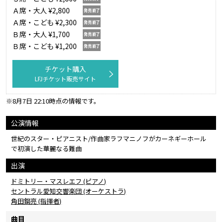
Ａ席・大人 ¥2,800
Ａ席・こども ¥2,300
Ｂ席・大人 ¥1,700
Ｂ席・こども ¥1,200
チケット購入
LFJチケット販売サイト
※8月7日 22:10時点の情報です。
公演情報
世紀のスター・ピアニスト/作曲家ラフマニノフがカーネギーホール
で初演した華麗なる難曲
出演
ドミトリー・マスレエフ (ピアノ)
セントラル愛知交響楽団 (オーケストラ)
角田鋼亮 (指揮者)
曲目