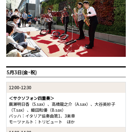
5月3日(金･祝)
12:00-12:30
＜サクソフォン四重奏＞
廣瀬明日香（S.sax）、高橋龍之介（A.sax）、大谷英紗子
（T.sax）、織田和優（B.sax）
バッハ：イタリア協奏曲第1、3楽章
モーツァルト：トリビュート ほか