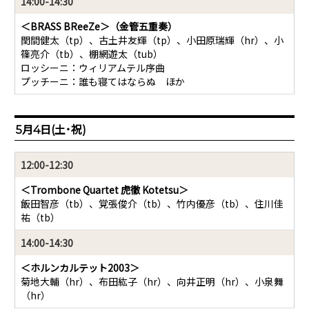
14:00-14:30
＜BRASS BReeZe＞（金管五重奏）
閏間健太（tp）、古土井友輝（tp）、小田原瑞輝（hr）、小
篠亮介（tb）、棚網遊太（tub）
ロッシーニ：ウィリアムテル序曲
プッチーニ：誰も寝てはならぬ ほか
5月4日(土･祝)
12:00-12:30
＜Trombone Quartet 虎徹 Kotetsu＞
飯田智彦（tb）、覚張俊介（tb）、竹内優彦（tb）、住川佳
祐（tb）
14:00-14:30
＜ホルンカルテット2003＞
菊地大輔（hr）、布田紘子（hr）、向井正明（hr）、小泉舞
（hr）