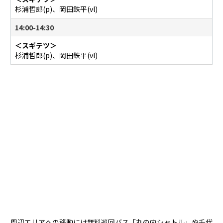
杉浦哲郎(p)、岡田鉄平(vl)
14:00-14:30
＜スギテツ＞
杉浦哲郎(p)、岡田鉄平(vl)
周辺エリアへの移動には無料巡回バス「丸の内シャトル」や千代