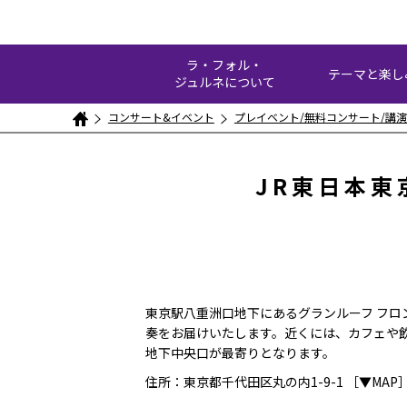
ラ・フォル・
テーマと楽し
ジュルネについて
コンサート&イベント
プレイベント/無料コンサート/講演
JR東日本東
東京駅八重洲口地下にあるグランルーフ フ
奏をお届けいたします。近くには、カフェや
地下中央口が最寄りとなります。
住所：東京都千代田区丸の内1-9-1
［▼MAP