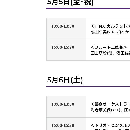
5月5日(金･祝)
13:00-13:30
＜H.M.C.カルテット
成田仁美(vl)、柏木かさ
15:00-15:30
＜フルート二重奏＞
田山萌絵(fl)、浅田結希(
5月6日(土)
13:00-13:30
＜芸劇オーケストラ
海老原美保(sax)、田嶋
15:00-15:30
＜トリオ・ヒンメル＞