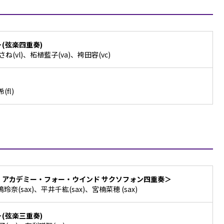
＞(弦楽四重奏)
ね(vl)、柘植藍子(va)、袴田容(vc)
fl)
・アカデミー・フォー・ウインド サクソフォン四重奏＞
玲奈(sax)、平井千紘(sax)、宮楠菜穂 (sax)
(弦楽三重奏)