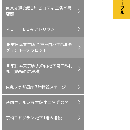
東京交通会館 1階 ピロティ 三省堂書
店前
ＫＩＴＴＥ 1階 アトリウム
JR東日本東京駅 八重洲口地下改札外
グランルーフ フロント
JR東日本東京駅 丸の内地下南口改札
外 （動輪の広場横）
東急プラザ銀座 7階特設ステージ
帝国ホテル東京 本館中二階 光の間
京橋エドグラン 地下1階大階段