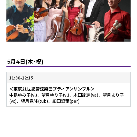
5月4日(木･祝)
11:30-12:15
＜東京21世紀管弦楽団プティアンサンブル＞
中島ゆみ子(vl)、望月ゆり子(vl)、永田諭志(va)、望月まり子
(vc)、望月寛隆(tub)、細田銀爾(per)