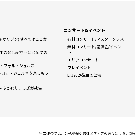
コンサート&イベント
S(オリジン) ――すべてはここか
有料コンサート/マスタークラス
無料コンサート/講演会/イベン
ネの楽しみ方 〜はじめての
ト
エリアコンサート
・フォル・ジュルネ
プレイベント
でラ・フォル・ジュルネを楽しもう
LFJ2024注目の公演
ダー ふかわりょう氏が就任
当音楽祭では、公式記録や各種メディアの方々による、取