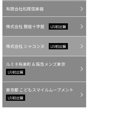
有限会社松尾弦楽器
株式会社 銀座十字屋
LFJ初出展
株式会社 シャコンヌ
LFJ初出展
ルミネ有楽町 & 阪急メンズ東京
LFJ初出展
東京都 こどもスマイルムーブメント
LFJ初出展