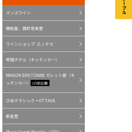
マンズワイン
蝶鮫屋、霞町音楽堂
ワインショップ･エノテカ
帝国ホテル（キッチンカー）
MAISON BRETONNE ガレット屋（キ
ッチンカー）
LFJ初出展
ぴあクラシック + OTTAVA
新星堂
Music Goods Marche 〈APJ〉