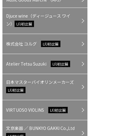
Djuce wine（ディージュース ワイ
ン）
LFJ初出展
株式会社 コルグ
LFJ初出展
Atelier Tetsu Suzuki
LFJ初出展
日本マスターバイオリンメーカーズ
LFJ初出展
VIRTUOSO VIOLINS
LFJ初出展
文京楽器 ／ BUNKYO GAKKI Co.,Ltd