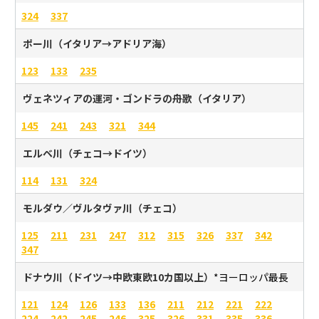
324
337
ポー川（イタリア→アドリア海）
123
133
235
ヴェネツィアの運河・ゴンドラの舟歌（イタリア）
145
241
243
321
344
エルベ川（チェコ→ドイツ）
114
131
324
モルダウ／ヴルタヴァ川（チェコ）
125
211
231
247
312
315
326
337
342
347
ドナウ川（ドイツ→中欧東欧10カ国以上）
*ヨーロッパ最長
121
124
126
133
136
211
212
221
222
224
242
245
246
325
326
331
335
336