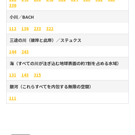
336
小川／BACH
112
136
233
322
三途の川（彼岸と此岸）／ステュクス
144
243
海（すべての川が注ぎ込む地球表面の約7割を占める水域）
131
143
315
銀河（これらすべてを内包する無限の空間）
111