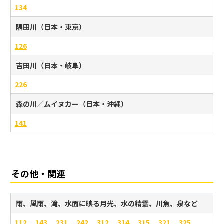
134
隅田川（日本・東京）
126
吉田川（日本・岐阜）
226
森の川／ムイヌカー（日本・沖縄）
141
その他・関連
雨、風雨、滝、水面に映る月光、
水の精霊、川魚、泉など
112
143
231
242
312
314
315
321
325