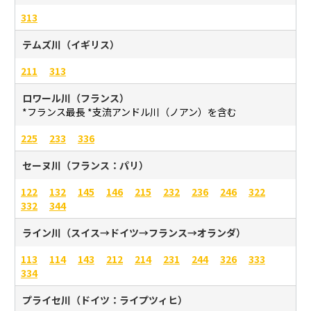
313
テムズ川（イギリス）
211
313
ロワール川（フランス）
*フランス最長 *支流アンドル川（ノアン）を含む
225
233
336
セーヌ川（フランス：パリ）
122
132
145
146
215
232
236
246
322
332
344
ライン川（スイス→ドイツ→フランス→オランダ）
113
114
143
212
214
231
244
326
333
334
プライセ川（ドイツ：ライプツィヒ）