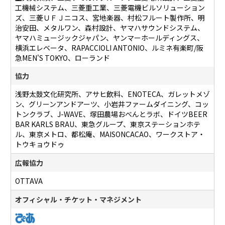
工機械システム、三菱重工業、三菱電機ビルソリューション
ズ、三菱ＵＦＪニコス、宮地楽器、村松フルート製作所、明
治安田、メタルワン、森村設計、ヤマハサウンドシステム、
ヤマハミュージックジャパン、ヤンマーホールディングス、
横浜エレベータ、RAPACCIOLI ANTONIO、ルミネ有楽町/阪
急MEN'S TOKYO、ローランド
協力
浅野太鼓文化研究所、アサヒ飲料、ENOTECA、ガレットメゾ
ン、グリーンアンドアーツ、小岩井ファームダイニング、コッ
トンクラブ、J-WAVE、塚田農場おべんとラボ、ドイツBEER
BAR KARLS BRAU、東急グループ、東京ステーションホテ
ル、東京メトロ、都松庵、MAISONCACAO、ワークストア・
トウキョウドゥ
広報協力
OTTAVA
オフィシャル・チケット・マネジメント