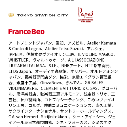
アートプリントジャパン、愛知、アズビル、Atelier Kamata
& Canto di Legno、Atelier Tetsu Suzuki、アルシェ、
IPPEI.M、伊藤丈晃ヴァイオリン工房、IL VIOLINO MAGICO、
WHISTLER、ヴィルトゥオーゾ、A.L.I ASSOCIAZIONE
LIUTARIA ITALIANA、S.I.E.、NHKアート、NTT都市開発、
LTDS Japon、オーディオ逸品館、オリバー、オルトフォンジ
ャパン、管楽器専門店ダク、協栄、京橋エドグラン管理組
合、銀座十字屋、GinzaNovo、きんでん、GRISALES
VIOLINMAKERS、CLEMENTE VITTORIO & C. SAS、グローバ
ル、黒澤楽器店、弦楽器工房アルモニア、弦楽器トリオ、工
芸社、神戸製鋼所、コトブキシーティング、こめいヴァイオ
リン工房、コルグ、佐伯コミュニケーションズ、斎久工業、
サクラインターナショナル、サントリーホールディングス、
C.A. van Hemert -Strijkstokken-、シー・アイ・シー、ジェ
イアール東日本都市開発、シネ・フォーカス、シミズオク