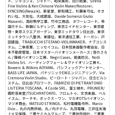
ト、シャコンヌ、ジャトー、昭栄美術、白川総業、Sirena
Fine Violins & Ken Chinone Violin Maker/Restorer、
SYNCSING(Newzik)、新星堂、新和精工、杉藤楽弓社、せき
れい社、大気社、大成建設、Davide Somenzi Giulio
Maisenti、高砂熱学工業、竹中工務店、タワーレコード、帝
国ホテル、鉃鋼ビルディング、東京エイドセンター、東京建
物・東京スクエアガーデン、東京ミッドタウン日比谷、東京
ミッドタウン八重洲、東建社、東洋通信工業、トーガシ、戸
田建設、TRABUCCHI STEFANO-VIOLINMAKER、ナブコシス
テム、二幸産業、ニッセイコム、日本弦楽器製作者協会、日
本不動産管理、日本マスターバイオリンメーカーズ / 音のさろ
ん / 篠崎バイオリン工房、Negri Cases、能美防災、Nolli
Violins Srl、ハーディングフェーレ＆ヴァイオリン工房Ｋ、
Bowers ＆ Wilkins AOYAMA、パシフィックアートセンター、
BASS LIFE JAPAN、パナソニックEWエンジニアリング、Via
Cremona Violin Studio、ピーロート・ジャパン、日立ビルシ
ステム、日比谷プロワーク、FABRIZIO DI PIETRANTONIO
LIUTERIA TOSCANA、4 Corde SRL、富士植木、PRUNIER/
霞町音楽堂/TSUCHIYATOKYO、フロムトゥ、文京楽器、ベル
イズム、ホーチキ、ボックス・ワン、マカオOTSバイオリン、
マツオ商会、MATSUO STRINGS、松村電機製作所、Marco
Osio 、丸の内熱供給、丸ノ内ホテル、丸茂電機、三井住友海
上火災保険、三菱ケミカルグループ、三菱地所設計、三菱重