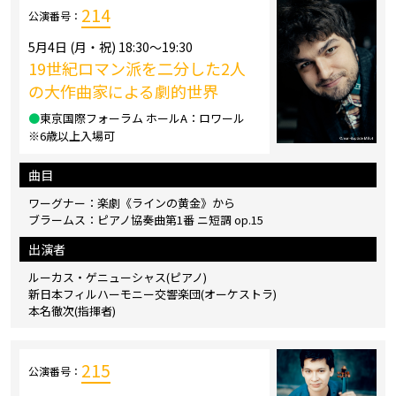
214
公演番号：
5月4日 (月・祝) 18:30～19:30
19世紀ロマン派を二分した2人
の大作曲家による劇的世界
●
東京国際フォーラム ホールA：ロワール
※6歳以上入場可
曲目
ワーグナー：楽劇《ラインの黄金》から
ブラームス：ピアノ協奏曲第1番 ニ短調 op.15
出演者
ルーカス・ゲニューシャス(ピアノ)
新日本フィルハーモニー交響楽団(オーケストラ)
本名徹次(指揮者)
215
公演番号：