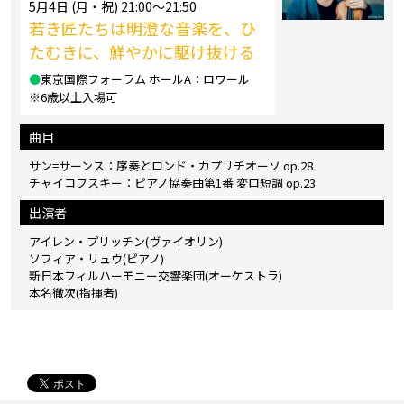
5月4日 (月・祝) 21:00～21:50
若き匠たちは明澄な音楽を、ひ
たむきに、鮮やかに駆け抜ける
●
東京国際フォーラム ホールA：ロワール
※6歳以上入場可
曲目
サン=サーンス：序奏とロンド・カプリチオーソ op.28
チャイコフスキー：ピアノ協奏曲第1番 変ロ短調 op.23
出演者
アイレン・プリッチン(ヴァイオリン)
ソフィア・リュウ(ピアノ)
新日本フィルハーモニー交響楽団(オーケストラ)
本名徹次(指揮者)