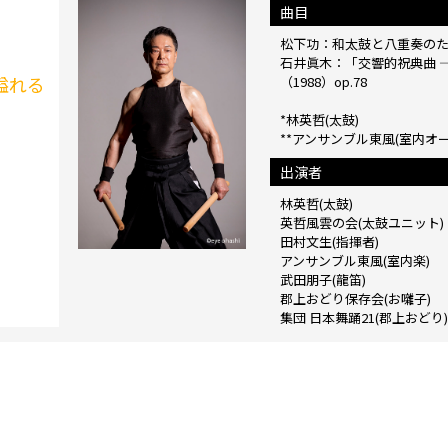
曲目
松下功：和太鼓と八重奏のため
石井眞木：「交響的祝典曲 
溢れる
（1988）op.78
*林英哲(太鼓)
**アンサンブル東風(室内オ
出演者
林英哲(太鼓)
英哲風雲の会(太鼓ユニット)
田村文生(指揮者)
アンサンブル東風(室内楽)
武田朋子(龍笛)
郡上おどり保存会(お囃子)
集団 日本舞踊21(郡上おどり)