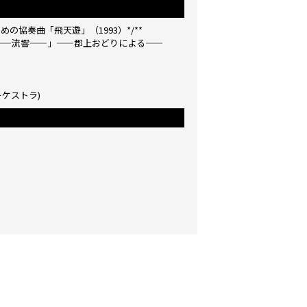
の協奏曲「飛天遊」（1993）*/**
——流響——」——郡上おどりによる——
ーケストラ)