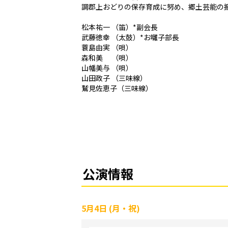
調郡上おどりの保存育成に努め、郷土芸能の
松本祐一 （笛）*副会長
武藤徳幸 （太鼓）*お囃子部長
蓑島由実 （唄）
森和美 （唄）
山幡美与 （唄）
山田政子 （三味線）
鷲見佐恵子（三味線）
公演情報
5月4日 (月・祝)