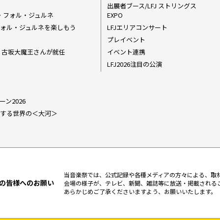
出展者ブース/LFJ ストリングス
・フォル・ジュルネ
EXPO
ラ・フォル・ジュルネを楽しもう
LFJエリアコンサート
プレイベント
ダー 古坂大魔王さんが就任
イベント連携
LFJ2026注目の公演
ーン2026
6 関連する世界の＜大河＞
当音楽祭では、公式記録や各種メディアの方々による、取
の皆様へのお願い
会場の様子が、テレビ、新聞、雑誌等に放送・掲載される
あらかじめご了承くださいますよう、お願いいたします。