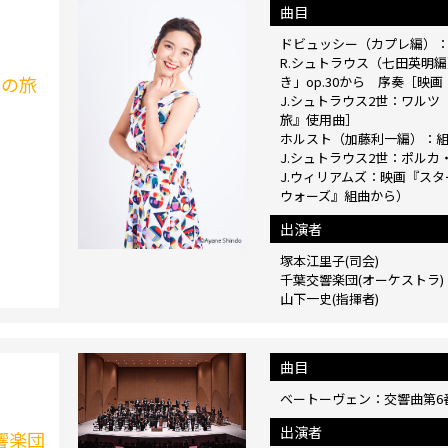
曲目
ドビュッシー（カプレ編）
R.シュトラウス（七田英明
への旅
き」op.30から 序奏［映画
J.シュトラウス2世：ワルツ
旅』使用曲］
ホルスト（加藤利一編）：組曲
J.シュトラウス2世：ポル
J.ウィリアムズ：映画『ス
ウォーズ』組曲から）
出演者
塚本江里子(司会)
千葉交響楽団(オーケストラ)
山下一史(指揮者)
曲目
ベートーヴェン：交響曲第6番 
出演者
響楽団