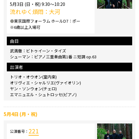
5月3日 (日・祝) 9:30～10:20
流れゆく煩悶：大河
●
東京国際フォーラム ホールD7：ポー
※6歳以上入場可
曲目
武満徹：ビトゥイーン・タイズ
シューマン：ピアノ三重奏曲第1番 ニ短調 op.63
出演者
トリオ・オウオン(室内楽)
オリヴィエ・シャルリエ(ヴァイオリン)
ヤン・ソンウォン(チェロ)
エマニュエル・シュトロッセ(ピアノ)
5月4日 (月・祝)
221
公演番号：