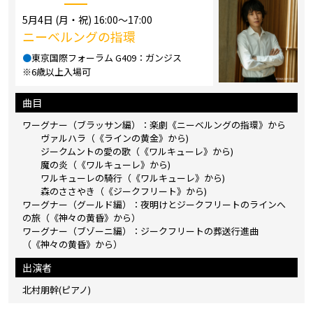
5月4日 (月・祝) 16:00～17:00
ニーベルングの指環
●
東京国際フォーラム G409：ガンジス
※6歳以上入場可
曲目
ワーグナー（ブラッサン編）：楽劇《ニーベルングの指環》から
ヴァルハラ（《ラインの黄金》から)
ジークムントの愛の歌（《ワルキューレ》から)
魔の炎（《ワルキューレ》から)
ワルキューレの騎行（《ワルキューレ》から)
森のささやき（《ジークフリート》から)
ワーグナー（グールド編）：夜明けとジークフリートのラインへ
の旅（《神々の黄昏》から）
ワーグナー（ブゾーニ編）：ジークフリートの葬送行進曲
（《神々の黄昏》から）
出演者
北村朋幹(ピアノ)