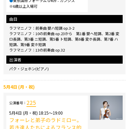
●
東京国際フォーラム G409：ガンジス
※6歳以上入場可
曲目
ラフマニノフ：前奏曲 嬰ハ短調 op.3-2
ラフマニノフ：10の前奏曲 op.23から 第1番 嬰ヘ短調、第2番 変
ロ長調、第3番 ニ短調、第5番 ト短調、第6番 変ホ長調、第7番 ハ
短調、第9番 変ホ短調
ラフマニノフ：13の前奏曲 op.32
出演者
パク・ジェホン(ピアノ)
5月4日 (月・祝)
225
公演番号：
5月4日 (月・祝) 18:15～19:00
フォーレと弟子のラドミロー。
若き達人たちによるフランス的