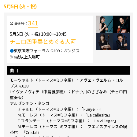
5月5日 (火・祝)
341
公演番号：
5月5日 (火・祝) 10:00～10:45
チェロ四重奏とめぐる大河
●
東京国際フォーラム G409：ガンジス
※6歳以上入場可
曲目
モーツァルト（トーマス=ミフネ編）：アヴェ・ヴェルム・コル
プス K.618
I.イヴァノヴィチ（中島雅彦編）：ドナウ川のさざなみ（チェロ四
重奏版）
アルゼンチン・タンゴ
チャルロ（トーマス=ミフネ編）：「Fueye … !」
M.モーレス（トーマス=ミフネ編）：「La callesita」
E.フランチーニ（トーマス=ミフネ編）：「La vi llegar」
M.モーレス（トーマス=ミフネ編）：「ブエノスアイレスの喫
茶店」「Cristal」