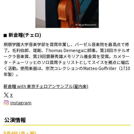
新倉瞳(チェロ)
桐朋学園大学音楽学部を首席卒業し、バーゼル音楽院を最高点で修
了。毛利伯郎、堤剛、Thomas Demengaに師事。第18回ホテルオ
ークラ音楽賞、第19回齋藤秀雄メモリアル基金賞を受賞。カメラー
タ・チューリッヒのソロ首席チェリストとしてスイスを拠点に幅広
く活動。使用楽器は、宗次コレクションのMatteo Goffriller（1710
年製）。
新倉瞳 with 東京チェロアンサンブル(室内楽)
X
instagram
公演情報
5月4日 (月・祝)