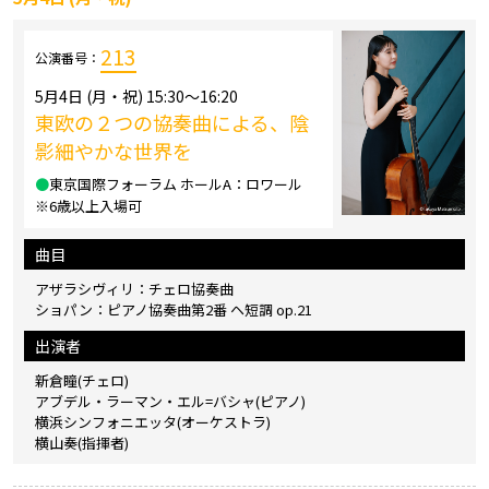
213
公演番号：
5月4日 (月・祝) 15:30～16:20
東欧の２つの協奏曲による、陰
影細やかな世界を
●
東京国際フォーラム ホールA：ロワール
※6歳以上入場可
曲目
アザラシヴィリ：チェロ協奏曲
ショパン：ピアノ協奏曲第2番 ヘ短調 op.21
出演者
新倉瞳(チェロ)
アブデル・ラーマン・エル=バシャ(ピアノ)
横浜シンフォニエッタ(オーケストラ)
横山奏(指揮者)