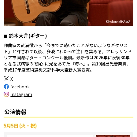
鈴木大介(ギター)
作曲家の武満徹から「今までに聴いたことがないようなギタリス
ト」と評されて以後、多岐にわたって注目を集める。アレッサンド
リア市国際ギター・コンクール優勝。最新作は2026年に没後30年
となる武満徹の‘歌心’に光をあてた『海へ』。第10回出光音楽賞、
平成17年度芸術選奨文部科学大臣新人賞受賞。
X
facebook
instagram
公演情報
5月5日 (火・祝)