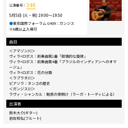
346
公演番号：
5月5日 (火・祝) 19:00～19:50
●
東京国際フォーラム G409：ガンジス
※6歳以上入場可
曲目
＜アマゾン川＞
ヴィラ=ロボス：前奏曲第1番「叙情的な旋律」
ヴィラ=ロボス：前奏曲第4番「ブラジルのインディアンへのオマ
ージュ」
ヴィラ=ロボス：花の分類
＜ラプラタ川＞
ピアソラ：タンゴの歴史
＜ガンジス川＞
ラヴィ・シャンカル：魅惑の夜明け（ラーガ・トーディによる）
出演者
鈴木大介(ギター)
岩佐和弘(フルート)