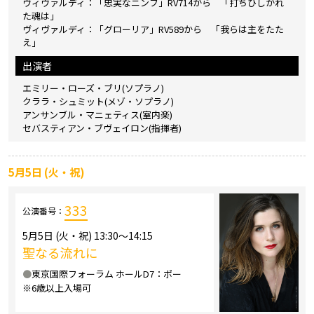
ヴィヴァルディ：「忠実なニンフ」RV714から 「打ちひしがれ
た魂は」
ヴィヴァルディ：「グローリア」RV589から 「我らは主をたた
え」
出演者
エミリー・ローズ・ブリ(ソプラノ)
クララ・シュミット(メゾ・ソプラノ)
アンサンブル・マニェティス(室内楽)
セバスティアン・ブヴェイロン(指揮者)
5月5日 (火・祝)
333
公演番号：
5月5日 (火・祝) 13:30～14:15
聖なる流れに
●
東京国際フォーラム ホールD7：ポー
※6歳以上入場可