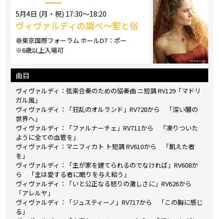
5月4日 (月・祝) 17:30～18:20
ヴィヴァルディの調べ～聖と俗
●
東京国際フォーラム ホールD7：ポー
※6歳以上入場可
曲目
ヴィヴァルディ：弦楽合奏のための協奏曲 ニ短調 RV129「マドリ
ガル風」
ヴィヴァルディ：「狂乱のオルランド」RV728から 「深い闇の
世界へ」
ヴィヴァルディ：「ファルナーチェ」RV711から 「凍りついた
ように全ての血管を」
ヴィヴァルディ：マニフィカト ト短調 RV610から 「飢えた者
を」
ヴィヴァルディ：「主が家を建てられるのでなければ」RV608か
ら 「主は愛する者に眠りを与え給う」
ヴィヴァルディ：「いと公正なる怒りの激しさに」RV626から
「アレルヤ」
ヴィヴァルディ：「ジュスティーノ」RV717から 「この胸に感じ
る」