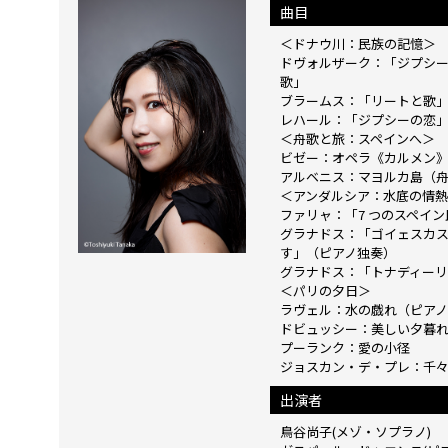
曲目
＜ドナウ川：民族の記憶＞
ドヴォルザーク：「ジプシー歌
歌」
ブラームス：「リートと歌」o
レハール：「ジプシーの恋
＜舟歌と旅：スペインへ＞
ビゼー：オペラ《カルメン
アルベニス：マヨルカ島（舟歌
＜アンダルシア：水底の情熱
ファリャ：「7 つのスペイ
グラナドス：「ゴイェスカ
す」（ピアノ独奏）
グラナドス：「トナディー
＜パリの夕日＞
ラヴェル：水の戯れ（ピアノ
ドビュッシー：美しい夕暮
プーランク：愛の小径
ジョスカン・デ・プレ：千
出演者
鳥谷尚子(メゾ・ソプラノ)