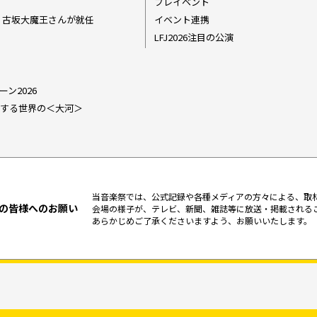
プレイベント
ダー 古坂大魔王さんが就任
イベント連携
LFJ2026注目の公演
ーン2026
6 関連する世界の＜大河＞
当音楽祭では、公式記録や各種メディアの方々による、取
の皆様へのお願い
会場の様子が、テレビ、新聞、雑誌等に放送・掲載される
あらかじめご了承くださいますよう、お願いいたします。