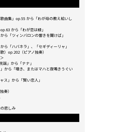
曲集」op.55 から「わが母の教え給いし
p.63 から「わが恋は緑」
」から「ツィンバロンの響きを聞けば」
》から「ハバネラ」、「セギディーリャ」
）op.202（ピアノ独奏）
＞
ン民謡」から「ナナ」
ス」から「嘆き、またはマハと夜鳴きうぐい
リャス」から「賢い恋人」
独奏）
れ
々の悲しみ