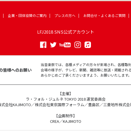
企業・団体協賛のご案内
プレスの方へ
お問合せ・よくあるご質問
LFJ2018 SNS公式アカウント
当音楽祭では、各種メディアの方々が来場され、各種取
の皆様へのお願い
会場の様子が、テレビ、新聞、雑誌等に放送・掲載され
あらかじめご了承くださいますよう、お願いいたします
【主催】
ラ・フォル・ジュルネ TOKYO 2018 運営委員会
株式会社KAJIMOTO／株式会社東京国際フォーラム／豊島区／三菱地所株式会
【企画制作】
CREA／KAJIMOTO