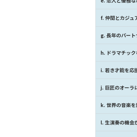
e. 恋人と優雅
f. 仲間とカジ
g. 長年のパ
h. ドラマチッ
i. 若き才能を
j. 巨匠のオー
k. 世界の音楽
l. 生演奏の機