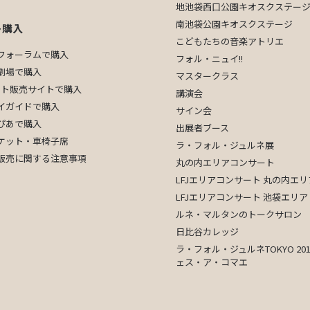
地池袋西口公園キオスクステー
南池袋公園キオスクステージ
ト購入
こどもたちの音楽アトリエ
フォーラムで購入
フォル・ニュイ!!
劇場
で購入
マスタークラス
ケット販売サイトで購入
講演会
イガイドで購入
サイン会
ぴあで購入
出展者ブース
ケット・車椅子席
ラ・フォル・ジュルネ展
販売に関する注意事項
丸の内エリアコンサート
LFJエリアコンサート 丸の内エリ
LFJエリアコンサート 池袋エリア
ルネ・マルタンのトークサロン
日比谷カレッジ
ラ・フォル・ジュルネTOKYO 201
ェス・ア・コマエ