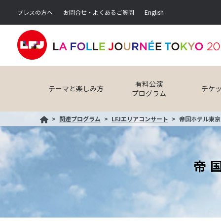
プレスの方へ
お問合せ・よくあるご質問
English
有料公演
テーマと楽しみ方
チケ
プログラム
関連プログラム
LFJエリアコンサート
帝国ホテル東京
帝