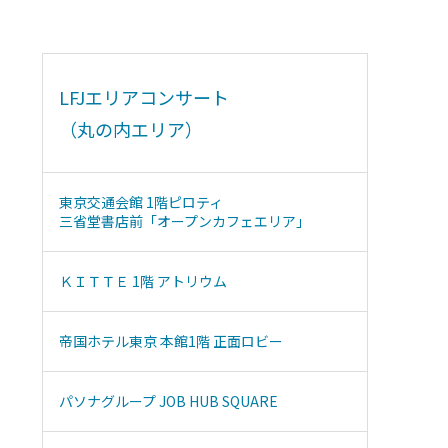
LFJエリアコンサート
（丸の内エリア）
東京交通会館 1階ピロティ
三省堂書店前「オープンカフェエリア」
ＫＩＴＴＥ 1階 アトリウム
帝国ホテル東京 本館1階 正面ロビー
パソナグループ JOB HUB SQUARE