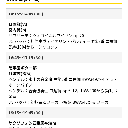
14:15〜14:45 (30’)
日置駿(vl)
宮内翼(p)
サラサーテ：ツィゴイネルワイゼン op.20
J.S.バッハ：無伴奏ヴァイオリン・パルティータ第2番 ニ短調
BWV1004から シャコンヌ
16:45〜17:15 (30’)
芝学園ギター部
谷浦志(指揮)
ヘンデル：水上の音楽 組曲第2番 ニ長調 HWV349から アラ・
ホーンパイプ
ヘンデル：合奏協奏曲 ロ短調 op.6-12，HWV330から 第1、2
楽章
J.S.バッハ：幻想曲とフーガ ト短調 BWV542から フーガ
19:15～19:45 (30’)
サクソフォン四重奏Adam