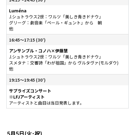
Luména
J.シュトラウス2世：ワルツ「美しき青きドナウ」
グリーグ：劇音楽「ペール・ギュント」から 朝
他
16:45〜17:15 (30’)
アンサンブル・コノハ×伊藤慧
J.シュトラウス2世：ワルツ「美しき青きドナウ」
スメタナ：交響詩「わが祖国」から ヴルタヴァ(モルダウ)
他
19:15～19:45 (30’)
サプライズコンサート
※LFJアーティスト
アーティストと曲目は当日発表します。
5月5日(火･祝)