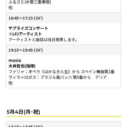
ふるさと(木管三重奏版)
他
16:45〜17:15 (30’)
サプライズコンサート
※LFJアーティスト
アーティストと曲目は当日発表します。
19:15～19:45 (30’)
musia
大井哲也(指揮)
ファリャ：オペラ《はかなき人生》から スペイン舞曲第1番
ヴィラ＝ロボス：ブラジル風バッハ 第5番から アリア
他
5月4日(月･祝)
14:15〜14:45 (30’)