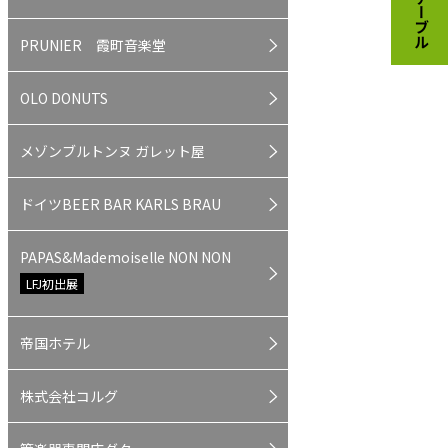
PRUNIER 霞町音楽堂
OLO DONUTS
メゾンブルトンヌ ガレット屋
ドイツBEER BAR KARLS BRAU
PAPAS&Mademoiselle NON NON
LFJ初出展
帝国ホテル
株式会社コルグ